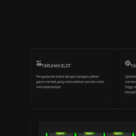
TARUHAN SLOT
TA
Penyedia slot online dengan beragam pilihan
Sportsb
game menarik yang memudahkan pemain untuk
menawar
mencapai jackpot
tinggi,
banyak 