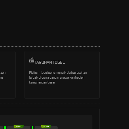
TARUHAN TOGEL
haan
Platform togel yang menarik dari perusahan
ame
terbaik di dunia yang menawarkan hadiah
kemenangan besar