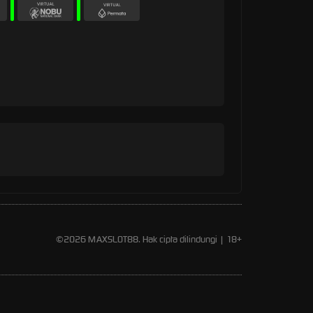
©2026 MAXSLOT88. Hak cipta dilindungi | 18+