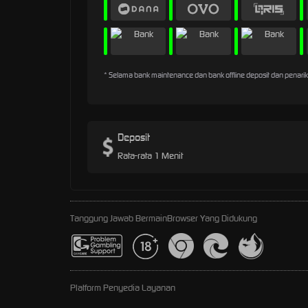
* Selama bank maintenance dan bank offline deposit dan penarik
Deposit
Rata-rata 1 Menit
Tanggung Jawab Bermain
Browser Yang Didukung
Platform Penyedia Layanan