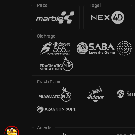
Race
Togel
Olahraga
Crash Game
Arcade