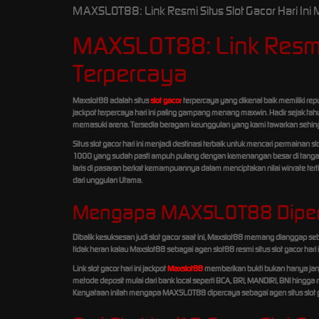
MAXSLOT88: Link Resmi Situs Slot Gacor Hari Ini
MAXSLOT88: Link Resmi 
Terpercaya
Maxslot88 adalah situs
slot gacor
terpercaya yang dikenal baik memiliki re
jackpot terpercaya hari ini paling gampang menang maxwin. Hadir sejak tahun 
memasuki arena. Tersedia beragam keunggulan yang kami tawarkan sehingg
Situs slot gacor hari ini menjadi destinasi terbaik untuk mencari perma
1000 yang sudah pasti ampuh pulang dengan kemenangan besar di tangan. 
laris di pasaran berkat kemampuannya dalam menciptakan nilai winrate t
dari unggulan Utama.
Mengapa MAXSLOT88 Diperc
Dibalik kesuksesan judi slot gacor saat ini, Maxslot88 memang dianggap seb
tidak heran kalau Maxslot88 sebagai agen slot88 resmi situs slot gacor ha
Link slot gacor hari ini jackpot
Maxslot88
memberikan bukti bukan hanya jan
metode deposit mulai dari bank local seperti BCA, BRI, MANDIRI, BNI hingg
Kenyataan inilah mengapa MAXSLOT88 dipercaya sebagai agen situs slot gac