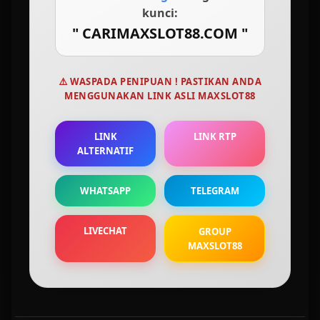
Sebagai Agen Situs Slot Gacor
kunci:
Gampang Menang Maxwin
" CARIMAXSLOT88.COM "
Dibalik kesuksesan judi slot gacor saat ini, Maxslot88 memang dianggap sebagai brand
terutama yang berhasil menguasai seluruh legalitas dan lisensi secara lengkap hingga
⚠️ WASPADA PENIPUAN ! PASTIKAN ANDA
partner kelas atass seperti Pragmatic Play, PG Soft hingga SLOT88. Maka tidak heran kalau
MENGGUNAKAN LINK ASLI MAXSLOT88
Maxslot88 sebagai agen slot88 resmi situs slot gacor hari ini menempati posisi pertama
terlalu gampang menang maxwin.
LINK
LINK RTP
Link slot gacor hari ini jackpot
Maxslot88
memberikan bukti bukan hanya janji manis
ALTERNATIF
dengan menghadirkan layanan top tier seperti kemudahan, keamanan hingga
kenyamanan dalam satu wadah. Kami menjamin transaksi mudah melalui beragam
metode deposit mulai dari bank local seperti BCA, BRI, MANDIRI, BNI hingga mata uang
WHATSAPP
TELEGRAM
digital layaknya OVO, Dana, GoPay dan Cryptocurrency. Privasi para pemain juga akan
terlindungi dengan sistem enkripsi, jadi terjamin mudah aman dan nyaman. Kenyataan
inilah mengapa MAXSLOT88 dipercaya sebagai agen situs slot gacor hari ini jackpot.
LIVECHAT
GROUP
MAXSLOT88
Seri Eksklusif 5 Game Slot Gacor
Jackpot Maxwin yang Lagi Viral!
Dalam bermain slot online gacor tentu tujuan utama kita adalah agar bisa meraih