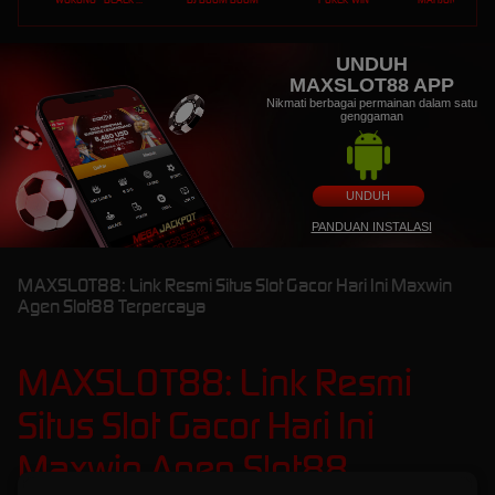
UNDUH
MAXSLOT88 APP
Nikmati berbagai permainan dalam satu
genggaman
UNDUH
PANDUAN INSTALASI
MAXSLOT88: Link Resmi Situs Slot Gacor Hari Ini Maxwin
Agen Slot88 Terpercaya
MAXSLOT88: Link Resmi
Situs Slot Gacor Hari Ini
Maxwin Agen Slot88