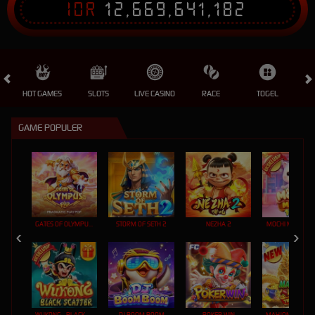
IDR
12,669,641,182
HOT GAMES
SLOTS
LIVE CASINO
RACE
TOGEL
OL
GAME POPULER
GATES OF OLYMPUS POP
STORM OF SETH 2
NEZHA 2
MOCHI MANIA 1
WUKONG - BLACK SCATTER
DJ BOOM BOOM
POKER WIN