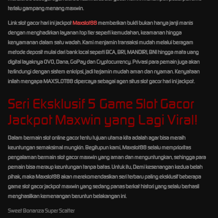
terlalu gampang menang maxwin.
Link slot gacor hari ini jackpot
Maxslot88
memberikan bukti bukan hanya janji manis
dengan menghadirkan layanan top tier seperti kemudahan, keamanan hingga
kenyamanan dalam satu wadah. Kami menjamin transaksi mudah melalui beragam
metode deposit mulai dari bank local seperti BCA, BRI, MANDIRI, BNI hingga mata uang
digital layaknya OVO, Dana, GoPay dan Cryptocurrency. Privasi para pemain juga akan
terlindungi dengan sistem enkripsi, jadi terjamin mudah aman dan nyaman. Kenyataan
inilah mengapa MAXSLOT88 dipercaya sebagai agen situs slot gacor hari ini jackpot.
Seri Eksklusif 5 Game Slot Gacor
Jackpot Maxwin yang Lagi Viral!
Dalam bermain slot online gacor tentu tujuan utama kita adalah agar bisa meraih
keuntungan semaksimal mungkin. Begitupun kami, Maxslot88 selalu memprioritas
pengalaman bermain slot gacor maxwin yang aman dan menguntungkan, sehingga para
pemain bisa meraup keuntungan tanpa batas. Untuk itu, Demi kesenangan kedua belah
pihak, maka Maxslot88 akan merekomendasikan seri terbaru paling eksklusif beberapa
game slot gacor jackpot maxwin yang sedang panas berkat histori yang selalu berhasil
menghasilkan kemenangan beruntun belakangan ini.
Sweet Bonanza Super Scatter