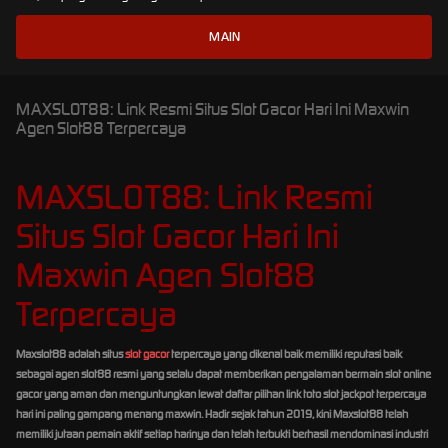
MAIN
MAXSLOT88: Link Resmi Situs Slot Gacor Hari Ini Maxwin
Agen Slot88 Terpercaya
MAXSLOT88: Link Resmi
Situs Slot Gacor Hari Ini
Maxwin Agen Slot88
Terpercaya
Maxslot88 adalah situs
slot gacor
terpercaya yang dikenal baik memiliki reputasi baik
sebagai agen slot88 resmi yang selalu dapat memberikan pengalaman bermain slot online
gacor yang aman dan menguntungkan lewat daftar pilihan link toto slot jackpot terpercaya
hari ini paling gampang menang maxwin. Hadir sejak tahun 2019, kini Maxslot88 telah
memiliki jutaan pemain aktif setiap harinya dan telah terbukti berhasil mendominasi industri