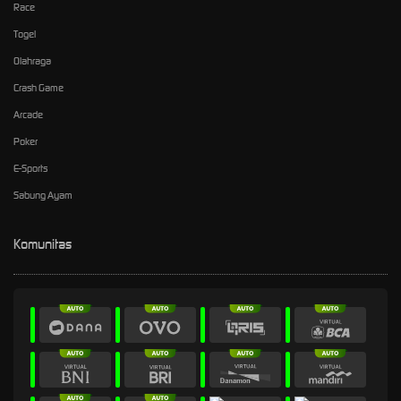
Race
Togel
Olahraga
Crash Game
Arcade
Poker
E-Sports
Sabung Ayam
Komunitas