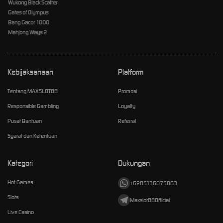
Wukong Black Scatter
Gates of Olympus
Bang Gacor 1000
Mahjong Ways 2
Kebijaksanaan
Platform
Tentang MAXSLOT88
Promosi
Responsible Gambling
Loyalty
Pusat Bantuan
Referral
Syarat dan Ketentuan
Kategori
Dukungan
Hot Games
+6285136075063
Slots
Maxslot88Official
Live Casino