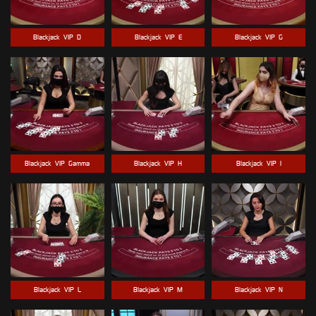
Blackjack_VIP_D
Blackjack_VIP_E
Blackjack_VIP_G
Blackjack_VIP_Gamma
Blackjack_VIP_H
Blackjack_VIP_I
Blackjack_VIP_L
Blackjack_VIP_M
Blackjack_VIP_N