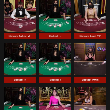
Blackjack_Fortune_VIP
Blackjack_G
Blackjack_Grand_VIP
Blackjack_H
Blackjack_I
Blackjack_Infinite