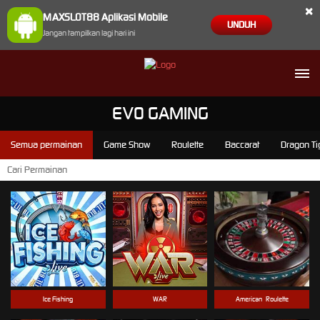
×
MAXSLOT88 Aplikasi Mobile
UNDUH
Jangan tampilkan lagi hari ini
EVO GAMING
Semua permainan
Game Show
Roulette
Baccarat
Dragon Ti
Ice Fishing
WAR
American_Roulette