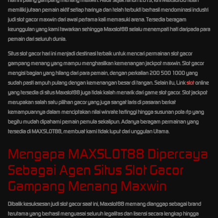
hari ini paling gampang menang maxwin. Hadir sejak tahun 2019, kini Maxslot88 telah
memiliki jutaan pemain aktif setiap harinya dan telah terbukti berhasil mendominasi industri
judi slot gacor maxwin dari awal pertama kali memasuki arena. Tersedia beragam
keunggulan yang kami tawarkan sehingga Maxslot88 selalu menempati hati daripada para
pemain dari seluruh dunia.
Situs slot gacor hari ini menjadi destinasi terbaik untuk mencari permainan slot gacor
gampang menang yang mampu menghasilkan kemenangan jackpot maxwin. Slot gacor
mengisi bagian yang hilang dari para pemain, dengan perkalian 200 500 1000 yang
sudah pasti ampuh pulang dengan kemenangan besar di tangan. Selain itu, Link
slot
online
yang tersedia di situs Maxslot88 juga tidak kalah menarik dari game slot gacor. Slot jackpot
merupakan salah satu pilihan gacor yang juga sangat laris di pasaran berkat
kemampuannya dalam menciptakan nilai winrate tertinggi hingga susunan pola rtp yang
begitu mudah dipahami pemain pemula sekalipun. Adanya beragam permainan yang
tersedia di MAXSLOT88, membuat kami tidak luput dari unggulan Utama.
Mengapa MAXSLOT88 Dipercaya
Sebagai Agen Situs Slot Gacor
Gampang Menang Maxwin
Dibalik kesuksesan judi slot gacor saat ini, Maxslot88 memang dianggap sebagai brand
terutama yang berhasil menguasai seluruh legalitas dan lisensi secara lengkap hingga