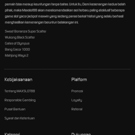
pemain bisa meraup keuntungan tanpa batas. Untuk itu, Demi kesenangan kedua belah
pihak, maka Maxslot88 akan merekomendasikan seri terbaru paling eksklusif beberapa
game slot gacor jackpot maxwin yang sedang panas berkat histori yang selalu berhasil
menghasilkan kemenangan beruntun belakangan ini.
Sweet Bonanza Super Scatter
Wukong Black Scatter
Gates of Olympus
Bang Gacor 1000
Mahjong Ways 2
Kebijaksanaan
Platform
Tentang MAXSLOT88
Promosi
Responsible Gambling
Loyalty
Pusat Bantuan
Referral
Syarat dan Ketentuan
Kategori
Dukungan