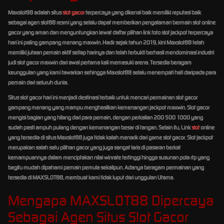
Maxslot88 adalah situs
slot gacor
terpercaya yang dikenal baik memiliki reputasi baik
sebagai agen slot88 resmi yang selalu dapat memberikan pengalaman bermain slot online
gacor yang aman dan menguntungkan lewat daftar pilihan link toto slot jackpot terpercaya
hari ini paling gampang menang maxwin. Hadir sejak tahun 2019, kini Maxslot88 telah
memiliki jutaan pemain aktif setiap harinya dan telah terbukti berhasil mendominasi industri
judi slot gacor maxwin dari awal pertama kali memasuki arena. Tersedia beragam
keunggulan yang kami tawarkan sehingga Maxslot88 selalu menempati hati daripada para
pemain dari seluruh dunia.
Situs slot gacor hari ini menjadi destinasi terbaik untuk mencari permainan slot gacor
gampang menang yang mampu menghasilkan kemenangan jackpot maxwin. Slot gacor
mengisi bagian yang hilang dari para pemain, dengan perkalian 200 500 1000 yang
sudah pasti ampuh pulang dengan kemenangan besar di tangan. Selain itu, Link
slot
online
yang tersedia di situs Maxslot88 juga tidak kalah menarik dari game slot gacor. Slot jackpot
merupakan salah satu pilihan gacor yang juga sangat laris di pasaran berkat
kemampuannya dalam menciptakan nilai winrate tertinggi hingga susunan pola rtp yang
begitu mudah dipahami pemain pemula sekalipun. Adanya beragam permainan yang
tersedia di MAXSLOT88, membuat kami tidak luput dari unggulan Utama.
Mengapa MAXSLOT88 Dipercaya
Sebagai Agen Situs Slot Gacor