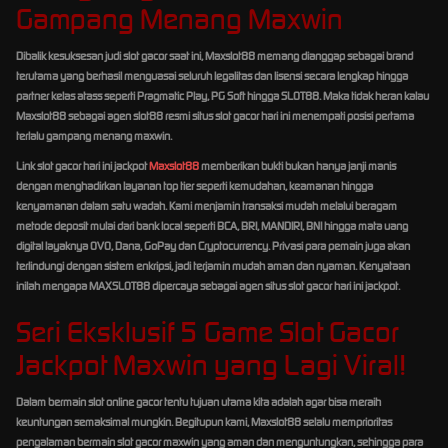
Gampang Menang Maxwin
Dibalik kesuksesan judi slot gacor saat ini, Maxslot88 memang dianggap sebagai brand
terutama yang berhasil menguasai seluruh legalitas dan lisensi secara lengkap hingga
partner kelas atass seperti Pragmatic Play, PG Soft hingga SLOT88. Maka tidak heran kalau
Maxslot88 sebagai agen slot88 resmi situs slot gacor hari ini menempati posisi pertama
terlalu gampang menang maxwin.
Link slot gacor hari ini jackpot
Maxslot88
memberikan bukti bukan hanya janji manis
dengan menghadirkan layanan top tier seperti kemudahan, keamanan hingga
kenyamanan dalam satu wadah. Kami menjamin transaksi mudah melalui beragam
metode deposit mulai dari bank local seperti BCA, BRI, MANDIRI, BNI hingga mata uang
digital layaknya OVO, Dana, GoPay dan Cryptocurrency. Privasi para pemain juga akan
terlindungi dengan sistem enkripsi, jadi terjamin mudah aman dan nyaman. Kenyataan
inilah mengapa MAXSLOT88 dipercaya sebagai agen situs slot gacor hari ini jackpot.
Seri Eksklusif 5 Game Slot Gacor
Jackpot Maxwin yang Lagi Viral!
Dalam bermain slot online gacor tentu tujuan utama kita adalah agar bisa meraih
keuntungan semaksimal mungkin. Begitupun kami, Maxslot88 selalu memprioritas
pengalaman bermain slot gacor maxwin yang aman dan menguntungkan, sehingga para