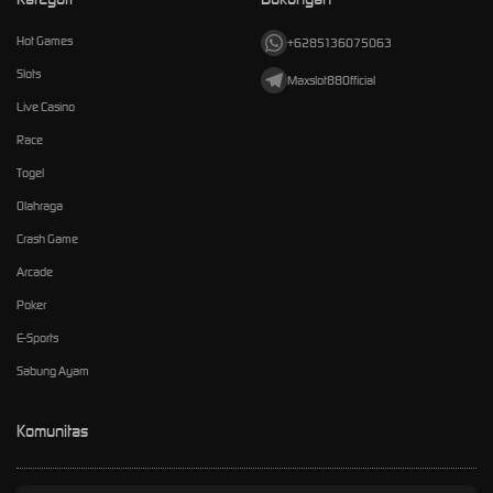
Hot Games
+6285136075063
Slots
Maxslot88Official
Live Casino
Race
Togel
Olahraga
Crash Game
Arcade
Poker
E-Sports
Sabung Ayam
Komunitas