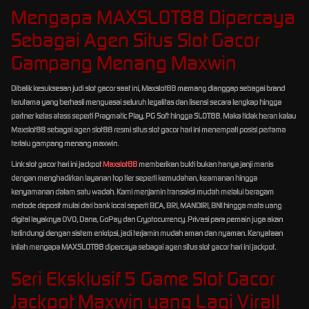
Mengapa MAXSLOT88 Dipercaya
Sebagai Agen Situs Slot Gacor
Gampang Menang Maxwin
Dibalik kesuksesan judi slot gacor saat ini, Maxslot88 memang dianggap sebagai brand
terutama yang berhasil menguasai seluruh legalitas dan lisensi secara lengkap hingga
partner kelas atass seperti Pragmatic Play, PG Soft hingga SLOT88. Maka tidak heran kalau
Maxslot88 sebagai agen slot88 resmi situs slot gacor hari ini menempati posisi pertama
terlalu gampang menang maxwin.
Link slot gacor hari ini jackpot
Maxslot88
memberikan bukti bukan hanya janji manis
dengan menghadirkan layanan top tier seperti kemudahan, keamanan hingga
kenyamanan dalam satu wadah. Kami menjamin transaksi mudah melalui beragam
metode deposit mulai dari bank local seperti BCA, BRI, MANDIRI, BNI hingga mata uang
digital layaknya OVO, Dana, GoPay dan Cryptocurrency. Privasi para pemain juga akan
terlindungi dengan sistem enkripsi, jadi terjamin mudah aman dan nyaman. Kenyataan
inilah mengapa MAXSLOT88 dipercaya sebagai agen situs slot gacor hari ini jackpot.
Seri Eksklusif 5 Game Slot Gacor
Jackpot Maxwin yang Lagi Viral!