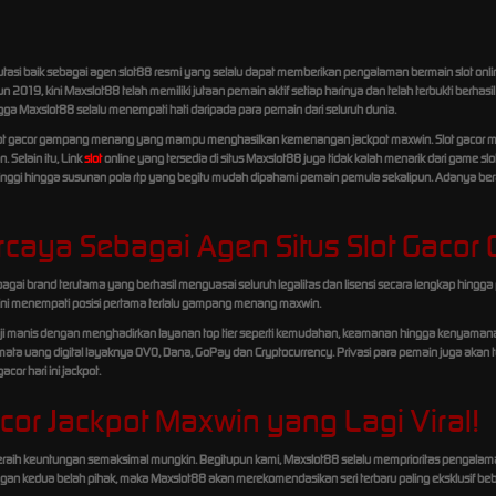
putasi baik sebagai agen slot88 resmi yang selalu dapat memberikan pengalaman bermain slot onlin
2019, kini Maxslot88 telah memiliki jutaan pemain aktif setiap harinya dan telah terbukti berhasil
a Maxslot88 selalu menempati hati daripada para pemain dari seluruh dunia.
inan slot gacor gampang menang yang mampu menghasilkan kemenangan jackpot maxwin. Slot gacor m
Selain itu, Link
slot
online yang tersedia di situs Maxslot88 juga tidak kalah menarik dari game slo
ertinggi hingga susunan pola rtp yang begitu mudah dipahami pemain pemula sekalipun. Adanya 
aya Sebagai Agen Situs Slot Gaco
agai brand terutama yang berhasil menguasai seluruh legalitas dan lisensi secara lengkap hingga
ri ini menempati posisi pertama terlalu gampang menang maxwin.
ji manis dengan menghadirkan layanan top tier seperti kemudahan, keamanan hingga kenyaman
a mata uang digital layaknya OVO, Dana, GoPay dan Cryptocurrency. Privasi para pemain juga akan 
or hari ini jackpot.
acor Jackpot Maxwin yang Lagi Viral!
sa meraih keuntungan semaksimal mungkin. Begitupun kami, Maxslot88 selalu memprioritas penga
gan kedua belah pihak, maka Maxslot88 akan merekomendasikan seri terbaru paling eksklusif beb