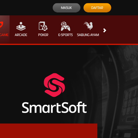
MASUK
DAFTAR
 GAME
ARCADE
POKER
E-SPORTS
SABUNG AYAM
PROMOSI