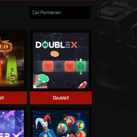
oX
DoubleX