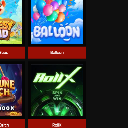
Road
Balloon
Catch
RollX