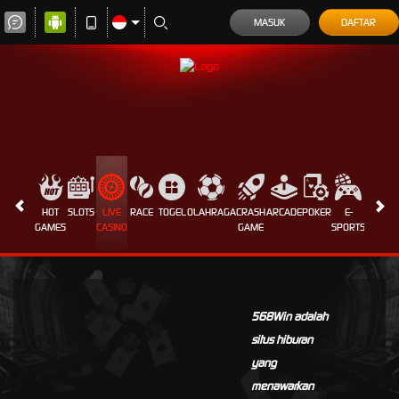
MASUK
DAFTAR
HOT
SLOTS
LIVE
RACE
TOGEL
OLAHRAGA
CRASH
ARCADE
POKER
E-
SABUN
GAMES
CASINO
GAME
SPORTS
AYAM
568Win adalah
situs hiburan
yang
menawarkan