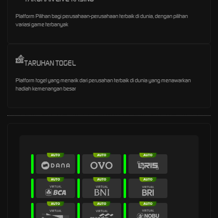
Platform Pilihan bagi perusahaan-perusahaan terbaik di dunia, dengan pilihan
variasi game terbanyak
TARUHAN TOGEL
Platform togel yang menarik dari perusahan terbaik di dunia yang menawarkan
hadiah kemenangan besar