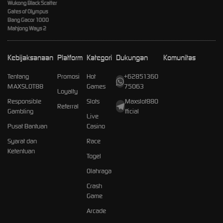
Wukong Black Scatter
Gates of Olympus
Bang Gacor 1000
Mahjong Ways 2
Kebijaksanaan
Platform
Kategori
Dukungan
Komunitas
Tentang
Promosi
Hot
+62851360
MAXSLOT88
Games
75063
Loyalty
Responsible
Slots
Maxslot88O
Referral
Gambling
fficial
Live
Pusat Bantuan
Casino
Syarat dan
Race
Ketentuan
Togel
Olahraga
Crash
Game
Arcade