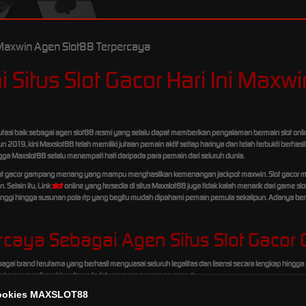
 Maxwin Agen Slot88 Terpercaya
Situs Slot Gacor Hari Ini Maxw
putasi baik sebagai agen slot88 resmi yang selalu dapat memberikan pengalaman bermain slot onlin
2019, kini Maxslot88 telah memiliki jutaan pemain aktif setiap harinya dan telah terbukti berhasil
a Maxslot88 selalu menempati hati daripada para pemain dari seluruh dunia.
inan slot gacor gampang menang yang mampu menghasilkan kemenangan jackpot maxwin. Slot gacor m
Selain itu, Link
slot
online yang tersedia di situs Maxslot88 juga tidak kalah menarik dari game slo
ertinggi hingga susunan pola rtp yang begitu mudah dipahami pemain pemula sekalipun. Adanya 
aya Sebagai Agen Situs Slot Gaco
agai brand terutama yang berhasil menguasai seluruh legalitas dan lisensi secara lengkap hingga
ri ini menempati posisi pertama terlalu gampang menang maxwin.
ji manis dengan menghadirkan layanan top tier seperti kemudahan, keamanan hingga kenyaman
ookies MAXSLOT88
a mata uang digital layaknya OVO, Dana, GoPay dan Cryptocurrency. Privasi para pemain juga akan 