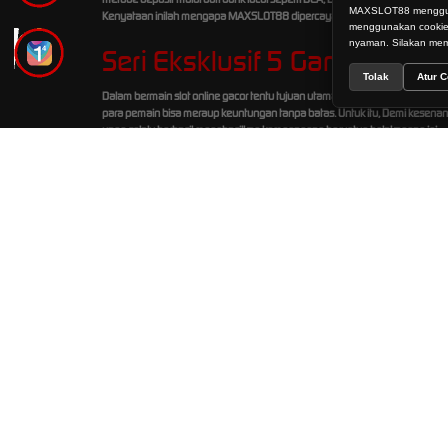
MAXSLOT88 menggunak
Kenyataan inilah mengapa MAXSLOT88 dipercaya sebagai agen situs slot gac
menggunakan cookies
nyaman. Silakan m
Seri Eksklusif 5 Game Slot G
Tolak
Atur 
Dalam bermain slot online gacor tentu tujuan utama kita adalah agar bi
para pemain bisa meraup keuntungan tanpa batas. Untuk itu, Demi kesenan
yang selalu berhasil menghasilkan kemenangan beruntun belakangan ini.
Sweet Bonanza Super Scatter
Wukong Black Scatter
Gates of Olympus
Bang Gacor 1000
Mahjong Ways 2
Kebijaksanaan
Platform
Tentang MAXSLOT88
Promosi
Responsible Gambling
Loyalty
Pusat Bantuan
Referral
Syarat dan Ketentuan