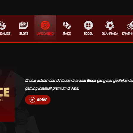
 GAMES
SLOTS
LIVE CASINO
RACE
TOGEL
OLAHRAGA
CRASH
Choice adalah brand hiburan live asal Eropa yang menyediakan te
gaming interaktif premium di Asia.
MAIN