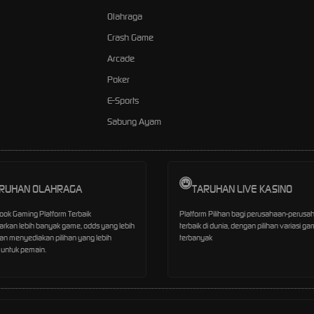
Olahraga
Crash Game
Arcade
Poker
E-Sports
Sabung Ayam
RUHAN OLAHRAGA
TARUHAN LIVE KASINO
ook Gaming Platform Terbaik
Platform Pilihan bagi perusahaan-perusa
kan lebih banyak game, odds yang lebih
terbaik di dunia, dengan pilihan variasi g
 dan menyediakan pilihan yang lebih
terbanyak
untuk pemain.