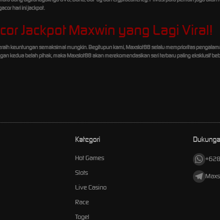
or hari ini jackpot.
acor Jackpot Maxwin yang Lagi Viral!
sa meraih keuntungan semaksimal mungkin. Begitupun kami, Maxslot88 selalu memprioritas penga
gan kedua belah pihak, maka Maxslot88 akan merekomendasikan seri terbaru paling eksklusif beb
Kategori
Dukung
Hot Games
+62
Slots
Maxsl
Live Casino
Race
Togel