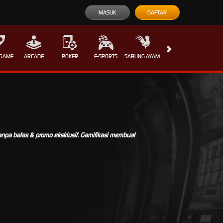
MASUK
DAFTAR
 GAME
ARCADE
POKER
E-SPORTS
SABUNG AYAM
PROMOSI
t tanpa batas & promo eksklusif. Gamifikasi membuat