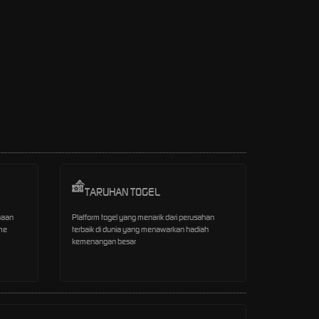
TARUHAN TOGEL
haan
Platform togel yang menarik dari perusahan
ame
terbaik di dunia yang menawarkan hadiah
kemenangan besar