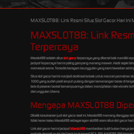
MAXSLOT88: Link Resmi Situs Slot Gacor Hari Ini
MAXSLOT88: Link Resmi 
Terpercaya
Maxslot88 adalah situs
slot gacor
terpercaya yang dikenal baik memiliki re
jackpot terpercaya hari ini paling gampang menang maxwin. Hadir sejak tahun 
memasuki arena. Tersedia beragam keunggulan yang kami tawarkan sehingg
Situs slot gacor hari ini menjadi destinasi terbaik untuk mencari perma
1000 yang sudah pasti ampuh pulang dengan kemenangan besar di tangan. 
laris di pasaran berkat kemampuannya dalam menciptakan nilai winrate t
dari unggulan Utama.
Mengapa MAXSLOT88 Diperc
Dibalik kesuksesan judi slot gacor saat ini, Maxslot88 memang dianggap seb
tidak heran kalau Maxslot88 sebagai agen slot88 resmi situs slot gacor ha
Link slot gacor hari ini jackpot
Maxslot88
memberikan bukti bukan hanya jan
metode deposit mulai dari bank local seperti BCA, BRI, MANDIRI, BNI hingg