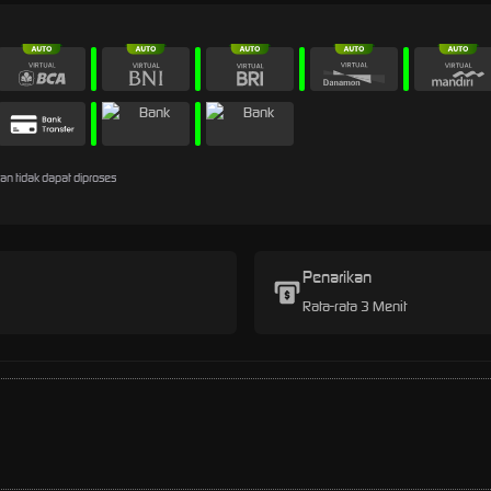
an tidak dapat diproses
Penarikan
Rata-rata 3 Menit