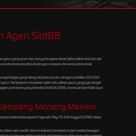
in Agen Slot88
e gacor yang aman dan menguntungkan lewat daftar pilihan link toto slot
 mendominasi industri judi slot gacor maxwin dari awal pertama kali
engisi bagian yang hilang dari para pemain, dengan perkalian 200 500
t gacor. Slot jackpot merupakan salah satu pilihan gacor yang juga sangat
beragam permainan yang tersedia di MAXSLOT88, membuat kami tidak luput
r Gampang Menang Maxwin
 partner kelas atass seperti Pragmatic Play, PG Soft hingga SLOT88. Maka
an dalam satu wadah. Kami menjamin transaksi mudah melalui beragam
terlindungi dengan sistem enkripsi, jadi terjamin mudah aman dan nyaman.