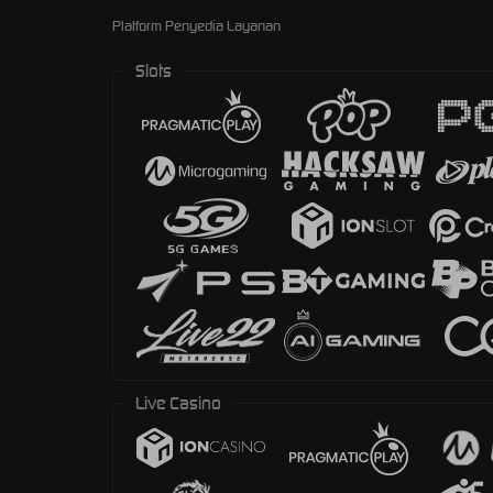
Platform Penyedia Layanan
Slots
Live Casino