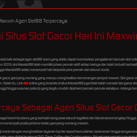
 Maxwin Agen Slot88 Terpercaya
Situs Slot Gacor Hari Ini Maxw
putasi baik sebagai agen slot88 resmi yang selalu dapat memberikan pengalaman bermain slot onlin
2019, kini Maxslot88 telah memiliki jutaan pemain aktif setiap harinya dan telah terbukti berhasil
a Maxslot88 selalu menempati hati daripada para pemain dari seluruh dunia.
inan slot gacor gampang menang yang mampu menghasilkan kemenangan jackpot maxwin. Slot gacor m
Selain itu, Link
slot
online yang tersedia di situs Maxslot88 juga tidak kalah menarik dari game slo
ertinggi hingga susunan pola rtp yang begitu mudah dipahami pemain pemula sekalipun. Adanya 
aya Sebagai Agen Situs Slot Gaco
agai brand terutama yang berhasil menguasai seluruh legalitas dan lisensi secara lengkap hingga
ri ini menempati posisi pertama terlalu gampang menang maxwin.
ji manis dengan menghadirkan layanan top tier seperti kemudahan, keamanan hingga kenyaman
a mata uang digital layaknya OVO, Dana, GoPay dan Cryptocurrency. Privasi para pemain juga akan 