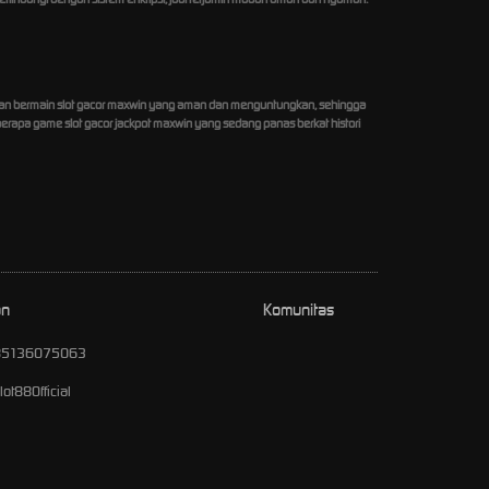
laman bermain slot gacor maxwin yang aman dan menguntungkan, sehingga
erapa game slot gacor jackpot maxwin yang sedang panas berkat histori
an
Komunitas
85136075063
ot88Official