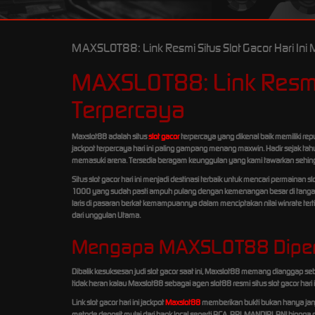
MAXSLOT88: Link Resmi Situs Slot Gacor Hari Ini
MAXSLOT88: Link Resmi 
Terpercaya
Maxslot88 adalah situs
slot gacor
terpercaya yang dikenal baik memiliki re
jackpot terpercaya hari ini paling gampang menang maxwin. Hadir sejak tahun 
memasuki arena. Tersedia beragam keunggulan yang kami tawarkan sehingg
Situs slot gacor hari ini menjadi destinasi terbaik untuk mencari perma
1000 yang sudah pasti ampuh pulang dengan kemenangan besar di tangan. 
laris di pasaran berkat kemampuannya dalam menciptakan nilai winrate t
dari unggulan Utama.
Mengapa MAXSLOT88 Diperc
Dibalik kesuksesan judi slot gacor saat ini, Maxslot88 memang dianggap seb
tidak heran kalau Maxslot88 sebagai agen slot88 resmi situs slot gacor ha
Link slot gacor hari ini jackpot
Maxslot88
memberikan bukti bukan hanya jan
metode deposit mulai dari bank local seperti BCA, BRI, MANDIRI, BNI hingg