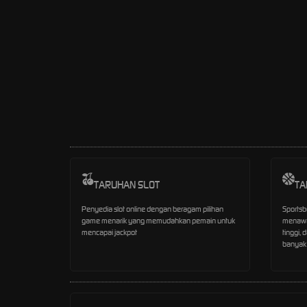
TARUHAN SLOT
TA
Penyedia slot online dengan beragam pilihan
Sportsb
game menarik yang memudahkan pemain untuk
menawar
mencapai jackpot
tinggi,
banyak 