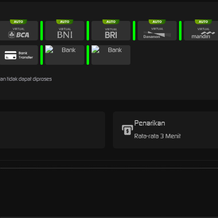
an tidak dapat diproses
Penarikan
Rata-rata 3 Menit