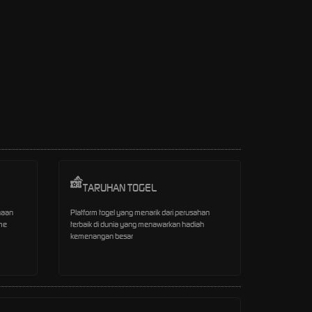
TARUHAN TOGEL
haan
Platform togel yang menarik dari perusahan
ame
terbaik di dunia yang menawarkan hadiah
kemenangan besar