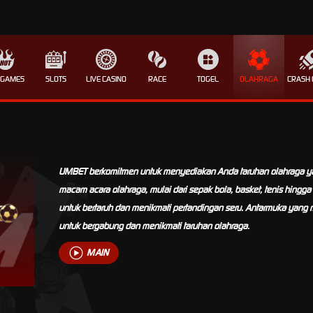
 GAMES
SLOTS
LIVE CASINO
RACE
TOGEL
OLAHRAGA
CRASH
UMBET berkomitmen untuk menyediakan Anda taruhan olahraga yan
macam acara olahraga, mulai dari sepak bola, basket, tenis hingga
untuk bertaruh dan menikmati pertandingan seru. Antarmuka ya
untuk bergabung dan menikmati taruhan olahraga.
MAIN