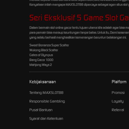
Kenyataan inilah mengapa MAXSLOT88 dipercaya sebagai agen situs slot gac
Seri Eksklusif 5 Game Slot G
Dalam bermain slot online gacor tentu tujuan utama kita adalah agar bi
para pemain bisa meraup keuntungan tanpa batas. Untuk itu, Demi kesenan
yang selalu berhasil menghasilkan kemenangan beruntun belakangan ini.
Sweet Bonanza Super Scatter
Wukong Black Scatter
Gates of Olympus
Bang Gacor 1000
Mahjong Ways 2
Kebijaksanaan
Platform
Tentang MAXSLOT88
Promosi
Responsible Gambling
Loyalty
Pusat Bantuan
Referral
Syarat dan Ketentuan