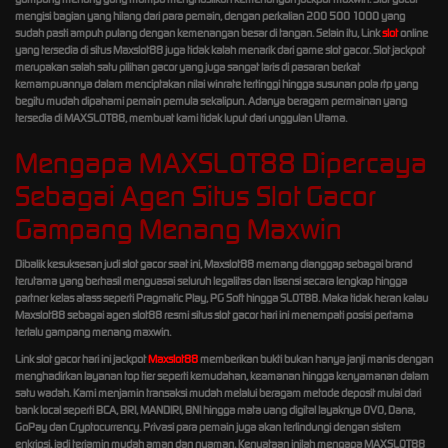
mengisi bagian yang hilang dari para pemain, dengan perkalian 200 500 1000 yang
sudah pasti ampuh pulang dengan kemenangan besar di tangan. Selain itu, Link
slot
online
yang tersedia di situs Maxslot88 juga tidak kalah menarik dari game slot gacor. Slot jackpot
merupakan salah satu pilihan gacor yang juga sangat laris di pasaran berkat
kemampuannya dalam menciptakan nilai winrate tertinggi hingga susunan pola rtp yang
begitu mudah dipahami pemain pemula sekalipun. Adanya beragam permainan yang
tersedia di MAXSLOT88, membuat kami tidak luput dari unggulan Utama.
Mengapa MAXSLOT88 Dipercaya
Sebagai Agen Situs Slot Gacor
Gampang Menang Maxwin
Dibalik kesuksesan judi slot gacor saat ini, Maxslot88 memang dianggap sebagai brand
terutama yang berhasil menguasai seluruh legalitas dan lisensi secara lengkap hingga
partner kelas atass seperti Pragmatic Play, PG Soft hingga SLOT88. Maka tidak heran kalau
Maxslot88 sebagai agen slot88 resmi situs slot gacor hari ini menempati posisi pertama
terlalu gampang menang maxwin.
Link slot gacor hari ini jackpot
Maxslot88
memberikan bukti bukan hanya janji manis dengan
menghadirkan layanan top tier seperti kemudahan, keamanan hingga kenyamanan dalam
satu wadah. Kami menjamin transaksi mudah melalui beragam metode deposit mulai dari
bank local seperti BCA, BRI, MANDIRI, BNI hingga mata uang digital layaknya OVO, Dana,
GoPay dan Cryptocurrency. Privasi para pemain juga akan terlindungi dengan sistem
enkripsi, jadi terjamin mudah aman dan nyaman. Kenyataan inilah mengapa MAXSLOT88