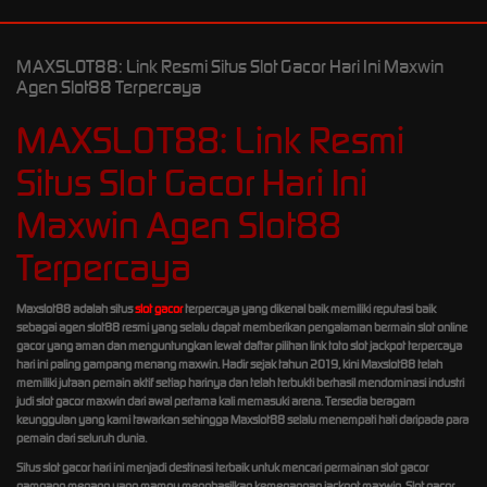
MAXSLOT88: Link Resmi Situs Slot Gacor Hari Ini Maxwin
Agen Slot88 Terpercaya
MAXSLOT88: Link Resmi
Situs Slot Gacor Hari Ini
Maxwin Agen Slot88
Terpercaya
Maxslot88 adalah situs
slot gacor
terpercaya yang dikenal baik memiliki reputasi baik
sebagai agen slot88 resmi yang selalu dapat memberikan pengalaman bermain slot online
gacor yang aman dan menguntungkan lewat daftar pilihan link toto slot jackpot terpercaya
hari ini paling gampang menang maxwin. Hadir sejak tahun 2019, kini Maxslot88 telah
memiliki jutaan pemain aktif setiap harinya dan telah terbukti berhasil mendominasi industri
judi slot gacor maxwin dari awal pertama kali memasuki arena. Tersedia beragam
keunggulan yang kami tawarkan sehingga Maxslot88 selalu menempati hati daripada para
pemain dari seluruh dunia.
Situs slot gacor hari ini menjadi destinasi terbaik untuk mencari permainan slot gacor
gampang menang yang mampu menghasilkan kemenangan jackpot maxwin. Slot gacor