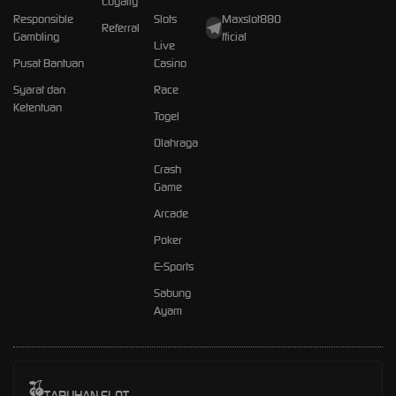
Loyalty
Responsible
Slots
Maxslot88O
Referral
Gambling
fficial
Live
Pusat Bantuan
Casino
Syarat dan
Race
Ketentuan
Togel
Olahraga
Crash
Game
Arcade
Poker
E-Sports
Sabung
Ayam
TARUHAN SLOT