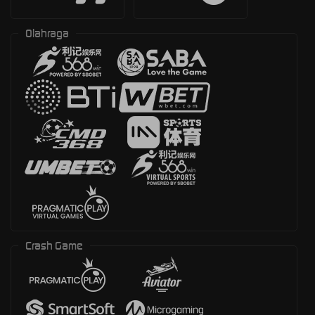
Olahraga
Crash Game