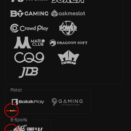
Poker
E-Sports