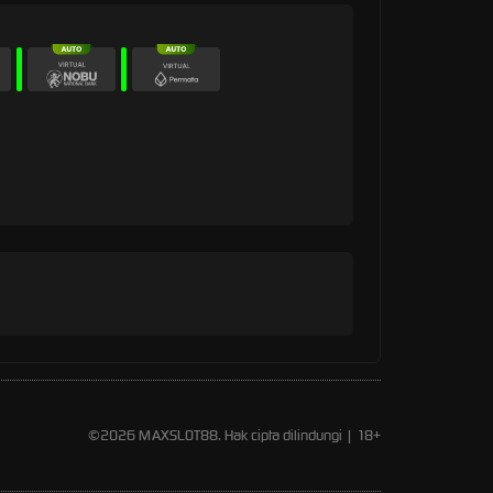
©2026 MAXSLOT88. Hak cipta dilindungi | 18+