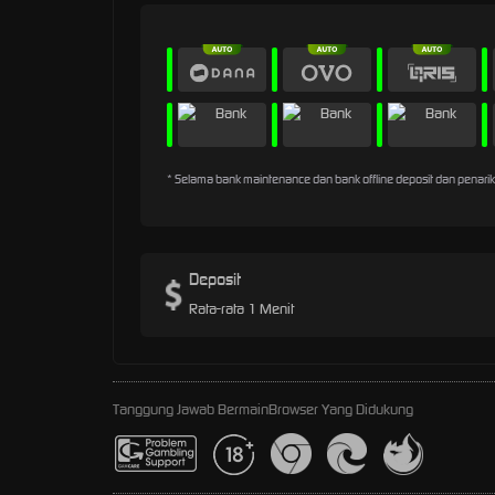
* Selama bank maintenance dan bank offline deposit dan penarik
Deposit
Rata-rata 1 Menit
Tanggung Jawab Bermain
Browser Yang Didukung