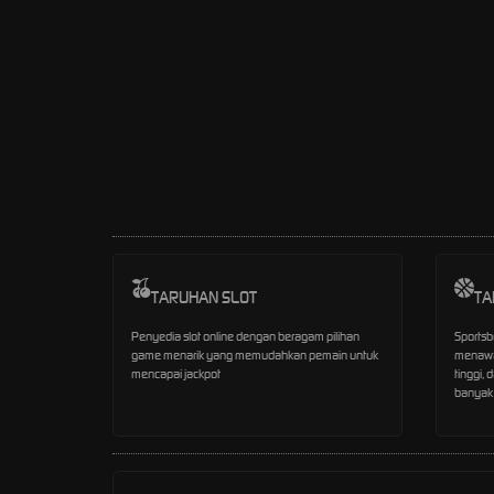
TARUHAN SLOT
TA
Penyedia slot online dengan beragam pilihan
Sportsb
game menarik yang memudahkan pemain untuk
menawar
mencapai jackpot
tinggi,
banyak 