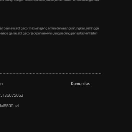
laman bermain slot gacor maxwin yang aman dan menguntungkan, sehingga
erapa game slot gacor jackpot maxwin yang sedang panas berkat histori
an
Komunitas
85136075063
ot88Official