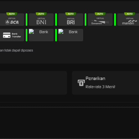
an tidak dapat diproses
Penarikan
Rata-rata 3 Menit