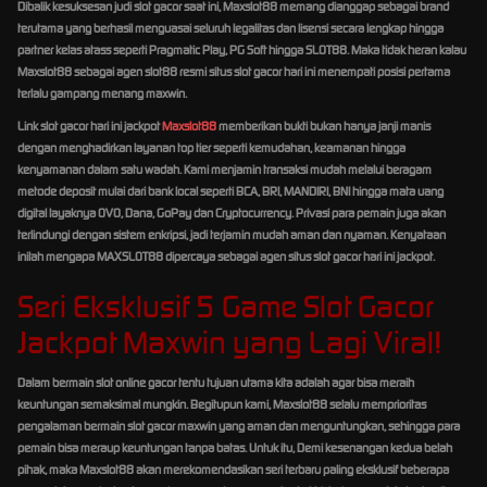
Dibalik kesuksesan judi slot gacor saat ini, Maxslot88 memang dianggap sebagai brand
terutama yang berhasil menguasai seluruh legalitas dan lisensi secara lengkap hingga
partner kelas atass seperti Pragmatic Play, PG Soft hingga SLOT88. Maka tidak heran kalau
Maxslot88 sebagai agen slot88 resmi situs slot gacor hari ini menempati posisi pertama
terlalu gampang menang maxwin.
Link slot gacor hari ini jackpot
Maxslot88
memberikan bukti bukan hanya janji manis
dengan menghadirkan layanan top tier seperti kemudahan, keamanan hingga
kenyamanan dalam satu wadah. Kami menjamin transaksi mudah melalui beragam
metode deposit mulai dari bank local seperti BCA, BRI, MANDIRI, BNI hingga mata uang
digital layaknya OVO, Dana, GoPay dan Cryptocurrency. Privasi para pemain juga akan
terlindungi dengan sistem enkripsi, jadi terjamin mudah aman dan nyaman. Kenyataan
inilah mengapa MAXSLOT88 dipercaya sebagai agen situs slot gacor hari ini jackpot.
Seri Eksklusif 5 Game Slot Gacor
Jackpot Maxwin yang Lagi Viral!
Dalam bermain slot online gacor tentu tujuan utama kita adalah agar bisa meraih
keuntungan semaksimal mungkin. Begitupun kami, Maxslot88 selalu memprioritas
pengalaman bermain slot gacor maxwin yang aman dan menguntungkan, sehingga para
pemain bisa meraup keuntungan tanpa batas. Untuk itu, Demi kesenangan kedua belah
pihak, maka Maxslot88 akan merekomendasikan seri terbaru paling eksklusif beberapa