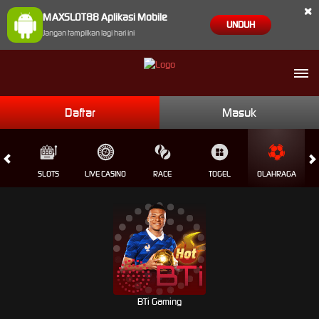
×
MAXSLOT88 Aplikasi Mobile
UNDUH
Jangan tampilkan lagi hari ini
Daftar
Masuk
MES
SLOTS
LIVE CASINO
RACE
TOGEL
OLAHRAGA
C
BTi Gaming