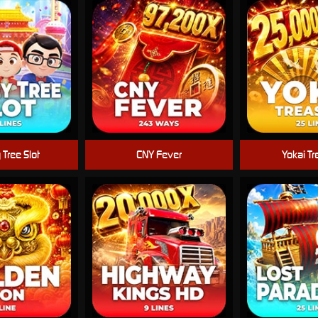
Tree Slot
CNY Fever
Yokai Tr