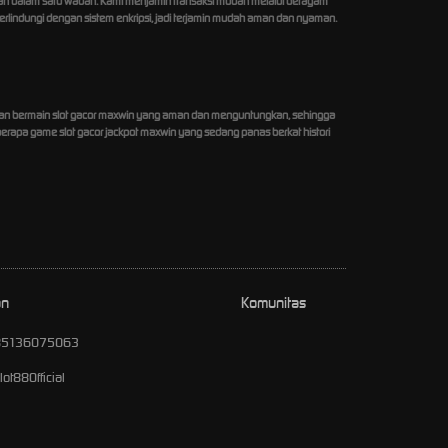
an dalam satu wadah. Kami menjamin transaksi mudah melalui beragam
terlindungi dengan sistem enkripsi, jadi terjamin mudah aman dan nyaman.
laman bermain slot gacor maxwin yang aman dan menguntungkan, sehingga
erapa game slot gacor jackpot maxwin yang sedang panas berkat histori
an
Komunitas
85136075063
ot88Official