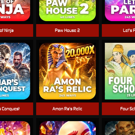
of Ninja
Paw House 2
Let's 
s Conquest
Amon Ra's Relic
Four Sc