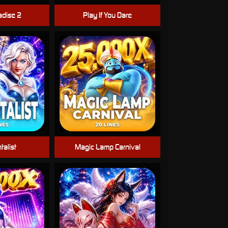
adise 2
Play If You Dare
alist
Magic Lamp Carnival