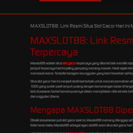
MAXSLOT88: Link Resmi Situs Slot Gacor Hari Ini
MAXSLOT88: Link Resmi 
Terpercaya
Maxslot88 adalah situs
slot gacor
terpercaya yang dikenal baik memiliki re
jackpot terpercaya hari ini paling gampang menang maxwin. Hadir sejak tahun 
memasuki arena. Tersedia beragam keunggulan yang kami tawarkan sehingg
Situs slot gacor hari ini menjadi destinasi terbaik untuk mencari perma
1000 yang sudah pasti ampuh pulang dengan kemenangan besar di tangan. 
laris di pasaran berkat kemampuannya dalam menciptakan nilai winrate t
dari unggulan Utama.
Mengapa MAXSLOT88 Diperc
Dibalik kesuksesan judi slot gacor saat ini, Maxslot88 memang dianggap seb
tidak heran kalau Maxslot88 sebagai agen slot88 resmi situs slot gacor ha