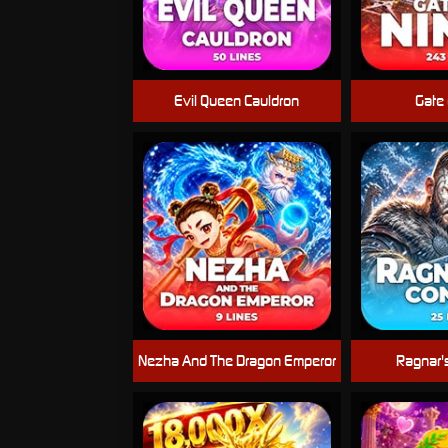
Evil Queen Cauldron
Gate 
Nezha And The Dragon Emperor
Ragnar'