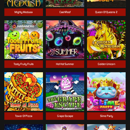
Mighty Medusa
CashReef
Queen Of Queens 2
Tooty Fruity Fruits
Hot Hot Summer
Golden Unicorn
Tower Of Pizza
Grape Escape
Slime Party