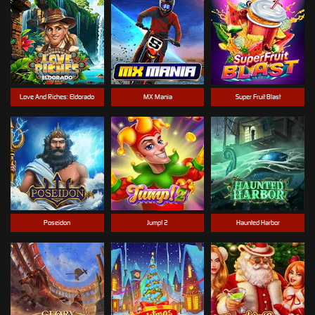
Love And Riches: Eldorado
MX Mania
Super Fruit Blast
Poseidon
Jump! 2
Haunted Harbor