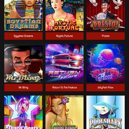
Egyptian Dreams
Mystic Fortune
Presto
Mr Bling
Return To The Feature
JellyFish Flow