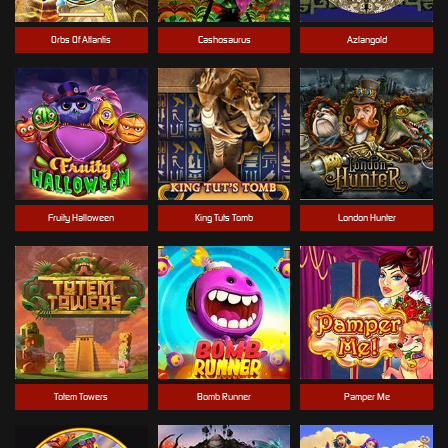
Orbs Of Atlantis
Cashosaurus
Azlangold
Fruity Halloween
King Tuts Tomb
London Hunter
Totem Towers
Bomb Runner
Pamper Me