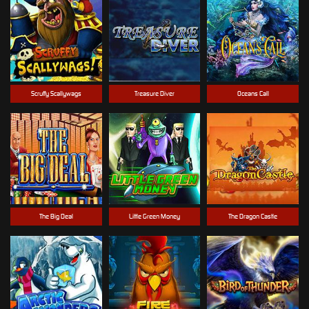
Scruffy Scallywags
Treasure Diver
Oceans Call
The Big Deal
Little Green Money
The Dragon Castle