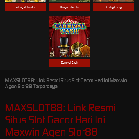
Vikings Plunder
Dragons Realm
Lucky Lucky
Carnival Cash
MAXSLOT88: Link Resmi Situs Slot Gacor Hari Ini Maxwin
Agen Slot88 Terpercaya
MAXSLOT88: Link Resmi
Situs Slot Gacor Hari Ini
Maxwin Agen Slot88