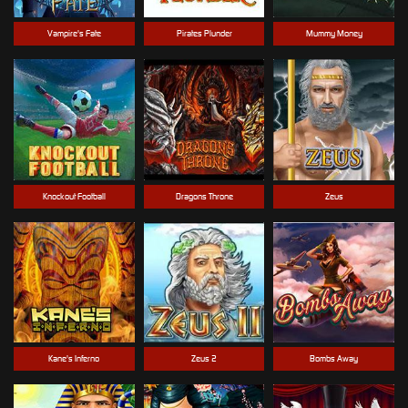
Vampire's Fate
Pirates Plunder
Mummy Money
Knockout Football
Dragons Throne
Zeus
Kane's Inferno
Zeus 2
Bombs Away