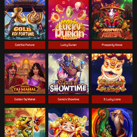
Gold Koi Fortune
Lucky Durian
Prosperity Horse
Golden Taj Mahal
Genie's Showtime
5 Lucky Lions