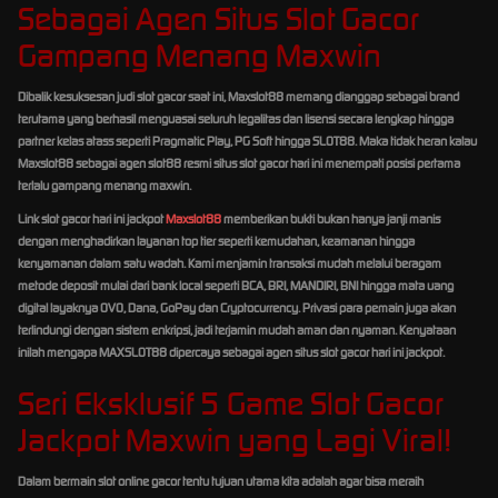
Sebagai Agen Situs Slot Gacor
Gampang Menang Maxwin
Dibalik kesuksesan judi slot gacor saat ini, Maxslot88 memang dianggap sebagai brand
terutama yang berhasil menguasai seluruh legalitas dan lisensi secara lengkap hingga
partner kelas atass seperti Pragmatic Play, PG Soft hingga SLOT88. Maka tidak heran kalau
Maxslot88 sebagai agen slot88 resmi situs slot gacor hari ini menempati posisi pertama
terlalu gampang menang maxwin.
Link slot gacor hari ini jackpot
Maxslot88
memberikan bukti bukan hanya janji manis
dengan menghadirkan layanan top tier seperti kemudahan, keamanan hingga
kenyamanan dalam satu wadah. Kami menjamin transaksi mudah melalui beragam
metode deposit mulai dari bank local seperti BCA, BRI, MANDIRI, BNI hingga mata uang
digital layaknya OVO, Dana, GoPay dan Cryptocurrency. Privasi para pemain juga akan
terlindungi dengan sistem enkripsi, jadi terjamin mudah aman dan nyaman. Kenyataan
inilah mengapa MAXSLOT88 dipercaya sebagai agen situs slot gacor hari ini jackpot.
Seri Eksklusif 5 Game Slot Gacor
Jackpot Maxwin yang Lagi Viral!
Dalam bermain slot online gacor tentu tujuan utama kita adalah agar bisa meraih