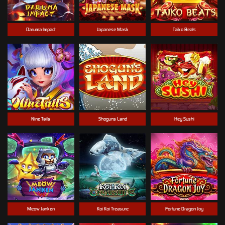
Daruma Impact
Japanese Mask
Taiko Beats
Nine Tails
Shoguns Land
Hey Sushi
Meow Janken
Koi Koi Treasure
Fortune Dragon Joy