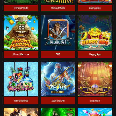
Panda Panda
Wicked Witch
Loony Blox
Mount Mazuma
SOS
Happy Ape
Weird Science
Zeus Deluxe
Crystopia