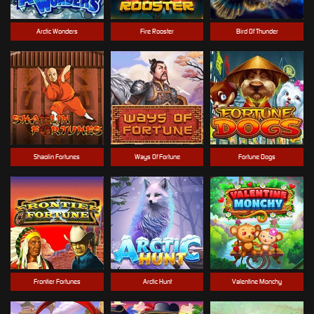
Arctic Wonders
Fire Rooster
Bird Of Thunder
Shaolin Fortunes
Ways Of Fortune
Fortune Dogs
Frontier Fortunes
Arctic Hunt
Valentine Monchy