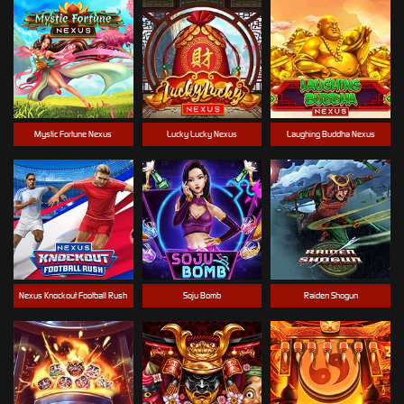
Mystic Fortune Nexus
Lucky Lucky Nexus
Laughing Buddha Nexus
Nexus Knockout Football Rush
Soju Bomb
Raiden Shogun