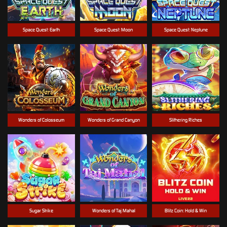
Space Quest: Earth
Space Quest: Moon
Space Quest: Neptune
Wonders of Colosseum
Wonders of Grand Canyon
Slithering Riches
Sugar Strike
Wonders of Taj Mahal
Blitz Coin: Hold & Win