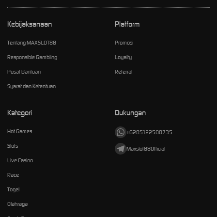
Kebijaksanaan
Platform
Tentang MAXSLOT88
Promosi
Responsible Gambling
Loyalty
Pusat Bantuan
Referral
Syarat dan Ketentuan
Kategori
Dukungan
Hot Games
+6285122508735
Slots
Maxslot88Official
Live Casino
Race
Togel
Olahraga