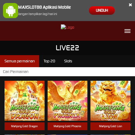
×
MAXSLOT88 Aplikasi Mobile
UNDUH
Jangan tampilkan lagi hari ini
LIVE22
Semua permainan
Top 20
Slots
Mahjong Gold: Dragon
Mahjong Gold: Phoenix
Mahjong Gold: Lion