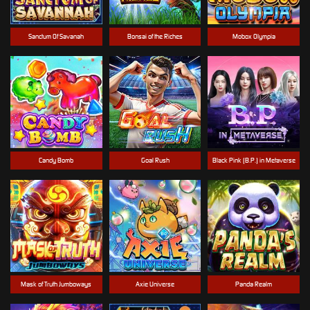
Sanctum Of Savanah
Bonsai of the Riches
Mobox Olympia
Candy Bomb
Goal Rush
Black Pink (B.P.) in Metaverse
Mask of Truth Jumboways
Axie Universe
Panda Realm