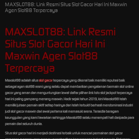
MAXSLOT88: Link Resmi Situs Slot Gacor Hari Ini Maxwin
Agen Slot88 Terpercaya
MAXSLOT88: Link Resmi
Situs Slot Gacor Hari Ini
Maxwin Agen Slot88
Terpercaya
Maxslot88 adalah situs
slot gacor
terpercaya yang dikenal baik memiliki reputasi baik
sebagai agen slot88 resmi yang selalu dapat memberikan pengalaman bermain slot online
gacor yang aman dan menguntungkan lewat daftar pilihan link toto slot jackpot terpercaya
hari ini paling gampang menang maxwin. Hadir sejak tahun 2019, kini Maxslot88 telah
memiliki jutaan pemain aktif setiap harinya dan telah terbukti berhasil mendominasi industri
judi slot gacor maxwin dari awal pertama kali memasuki arena. Tersedia beragam
keunggulan yang kami tawarkan sehingga Maxslot88 selalu menempati hati daripada para
pemain dari seluruh dunia.
Situs slot gacor hari ini menjadi destinasi terbaik untuk mencari permainan slot gacor