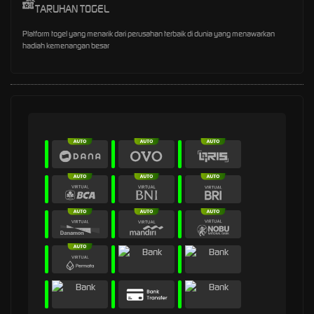
TARUHAN TOGEL
Platform togel yang menarik dari perusahan terbaik di dunia yang menawarkan
hadiah kemenangan besar