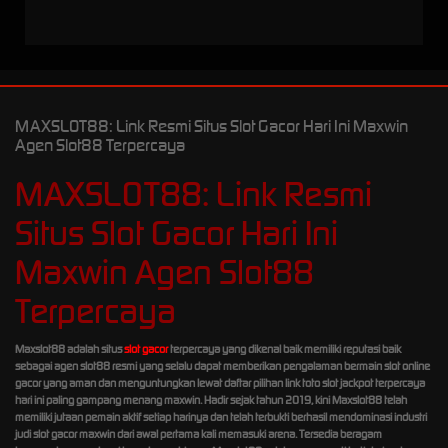
MAXSLOT88: Link Resmi Situs Slot Gacor Hari Ini Maxwin
Agen Slot88 Terpercaya
MAXSLOT88: Link Resmi
Situs Slot Gacor Hari Ini
Maxwin Agen Slot88
Terpercaya
Maxslot88 adalah situs
slot gacor
terpercaya yang dikenal baik memiliki reputasi baik
sebagai agen slot88 resmi yang selalu dapat memberikan pengalaman bermain slot online
gacor yang aman dan menguntungkan lewat daftar pilihan link toto slot jackpot terpercaya
hari ini paling gampang menang maxwin. Hadir sejak tahun 2019, kini Maxslot88 telah
memiliki jutaan pemain aktif setiap harinya dan telah terbukti berhasil mendominasi industri
judi slot gacor maxwin dari awal pertama kali memasuki arena. Tersedia beragam