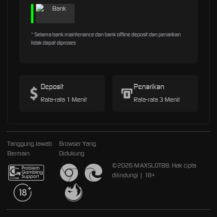
* Selama bank maintenance dan bank offline deposit dan penarikan
tidak dapat diproses
Deposit
Penarikan
Rata-rata 1 Menit
Rata-rata 3 Menit
Tanggung Jawab
Browser Yang
Bermain
Didukung
©2026 MAXSLOT88. Hak cipta
dilindungi | 18+