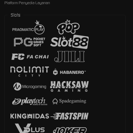
Platform Penyedia Layanan
Slots