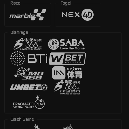
Race
Togel
Olahraga
Crash Game