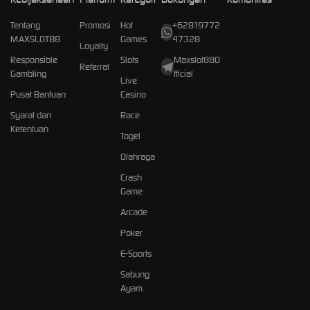
Tentang
Promosi
Hot
+62819772
MAXSLOT88
Games
47328
Loyalty
Responsible
Slots
Maxslot88O
Referral
Gambling
fficial
Live
Pusat Bantuan
Casino
Syarat dan
Race
Ketentuan
Togel
Olahraga
Crash
Game
Arcade
Poker
E-Sports
Sabung
Ayam