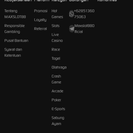
Tentang
Promosi
Hot
+62851360
MAXSLOT88
Games
75063
Loyalty
Responsible
Slots
Maxslot88O
Referral
Gambling
fficial
Live
Pusat Bantuan
Casino
Syarat dan
Race
Ketentuan
Togel
Olahraga
Crash
Game
Arcade
Poker
E-Sports
Sabung
Ayam