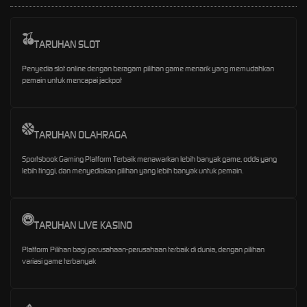
TARUHAN SLOT
Penyedia slot online dengan beragam pilihan game menarik yang memudahkan
pemain untuk mencapai jackpot
TARUHAN OLAHRAGA
Sportsbook Gaming Platform Terbaik menawarkan lebih banyak game, odds yang
lebih tinggi, dan menyediakan pilihan yang lebih banyak untuk pemain.
TARUHAN LIVE KASINO
Platform Pilihan bagi perusahaan-perusahaan terbaik di dunia, dengan pilihan
variasi game terbanyak