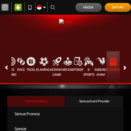
MASUK
DAFTAR
LOTS
LIVE
RACE
TOGEL
OLAHRAGA
CRASH
ARCADE
POKER
E-
SABUNG
PROMOSI
CASINO
GAME
SPORTS
AYAM
Semua Promosi
Semua Event Provider
Semua Promosi
Spesial