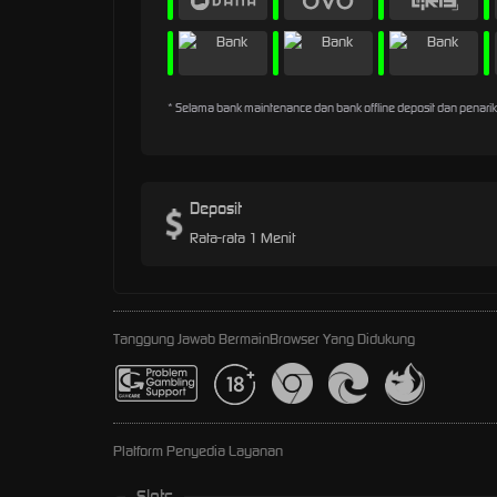
* Selama bank maintenance dan bank offline deposit dan penarik
Deposit
Rata-rata 1 Menit
Tanggung Jawab Bermain
Browser Yang Didukung
Platform Penyedia Layanan
Slots