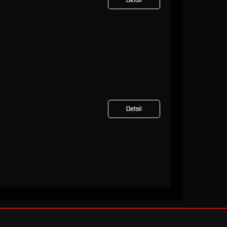
Detail