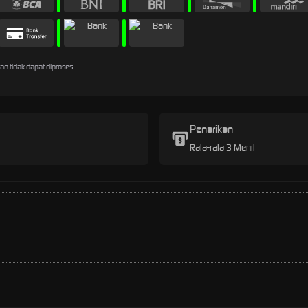
an tidak dapat diproses
Penarikan
Rata-rata 3 Menit