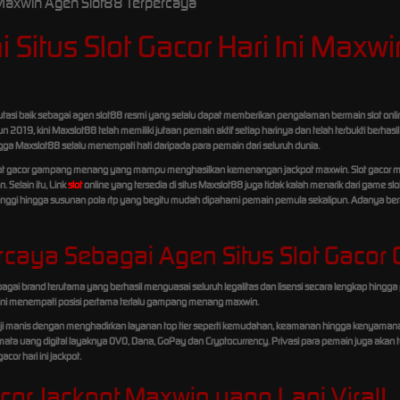
 Maxwin Agen Slot88 Terpercaya
Situs Slot Gacor Hari Ini Maxw
putasi baik sebagai agen slot88 resmi yang selalu dapat memberikan pengalaman bermain slot onlin
2019, kini Maxslot88 telah memiliki jutaan pemain aktif setiap harinya dan telah terbukti berhasil
a Maxslot88 selalu menempati hati daripada para pemain dari seluruh dunia.
inan slot gacor gampang menang yang mampu menghasilkan kemenangan jackpot maxwin. Slot gacor m
Selain itu, Link
slot
online yang tersedia di situs Maxslot88 juga tidak kalah menarik dari game slo
ertinggi hingga susunan pola rtp yang begitu mudah dipahami pemain pemula sekalipun. Adanya 
aya Sebagai Agen Situs Slot Gaco
agai brand terutama yang berhasil menguasai seluruh legalitas dan lisensi secara lengkap hingga
ri ini menempati posisi pertama terlalu gampang menang maxwin.
ji manis dengan menghadirkan layanan top tier seperti kemudahan, keamanan hingga kenyaman
a mata uang digital layaknya OVO, Dana, GoPay dan Cryptocurrency. Privasi para pemain juga akan 
or hari ini jackpot.
acor Jackpot Maxwin yang Lagi Viral!