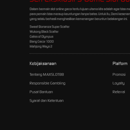
Dalam bermain slot online gacor tentu tujuan utama kita adalah agar bi
para pemain bisa meraup keuntungan tanpa batas. Untuk itu, Demi kesenan
yang selalu berhasil menghasilkan kemenangan beruntun belakangan ini.
Sweet Bonanza Super Scatter
Wukong Black Scatter
Gates of Olympus
Bang Gacor 1000
Mahjong Ways 2
Kebijaksanaan
Platform
Tentang MAXSLOT88
Promosi
Responsible Gambling
Loyalty
Pusat Bantuan
Referral
Syarat dan Ketentuan