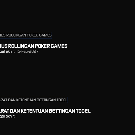
US ROLLINGAN POKER GAMES
gal akhir:
15-Feb-2027
RAT DAN KETENTUAN BETTINGAN TOGEL
gal akhir:
-