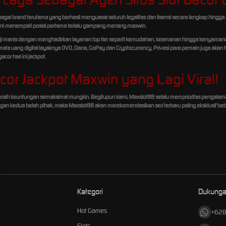
agai brand terutama yang berhasil menguasai seluruh legalitas dan lisensi secara lengkap hingga
ri ini menempati posisi pertama terlalu gampang menang maxwin.
ji manis dengan menghadirkan layanan top tier seperti kemudahan, keamanan hingga kenyaman
a mata uang digital layaknya OVO, Dana, GoPay dan Cryptocurrency. Privasi para pemain juga akan 
or hari ini jackpot.
acor Jackpot Maxwin yang Lagi Viral!
sa meraih keuntungan semaksimal mungkin. Begitupun kami, Maxslot88 selalu memprioritas penga
gan kedua belah pihak, maka Maxslot88 akan merekomendasikan seri terbaru paling eksklusif beb
Kategori
Dukung
Hot Games
+62
Slots