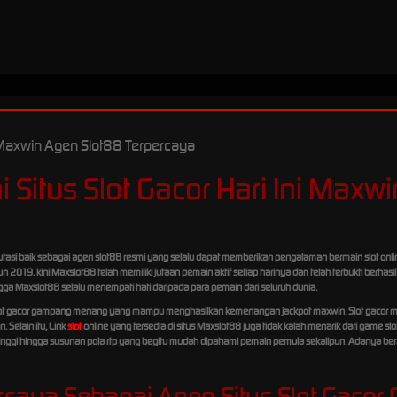
 Maxwin Agen Slot88 Terpercaya
Situs Slot Gacor Hari Ini Maxw
putasi baik sebagai agen slot88 resmi yang selalu dapat memberikan pengalaman bermain slot onlin
2019, kini Maxslot88 telah memiliki jutaan pemain aktif setiap harinya dan telah terbukti berhasil
a Maxslot88 selalu menempati hati daripada para pemain dari seluruh dunia.
inan slot gacor gampang menang yang mampu menghasilkan kemenangan jackpot maxwin. Slot gacor m
Selain itu, Link
slot
online yang tersedia di situs Maxslot88 juga tidak kalah menarik dari game slo
ertinggi hingga susunan pola rtp yang begitu mudah dipahami pemain pemula sekalipun. Adanya 
aya Sebagai Agen Situs Slot Gaco