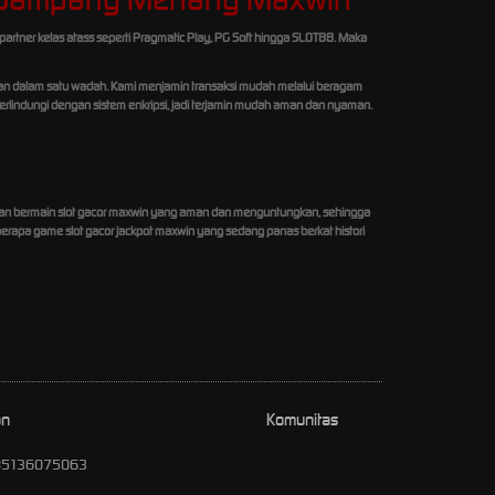
 partner kelas atass seperti Pragmatic Play, PG Soft hingga SLOT88. Maka
an dalam satu wadah. Kami menjamin transaksi mudah melalui beragam
terlindungi dengan sistem enkripsi, jadi terjamin mudah aman dan nyaman.
laman bermain slot gacor maxwin yang aman dan menguntungkan, sehingga
erapa game slot gacor jackpot maxwin yang sedang panas berkat histori
an
Komunitas
85136075063