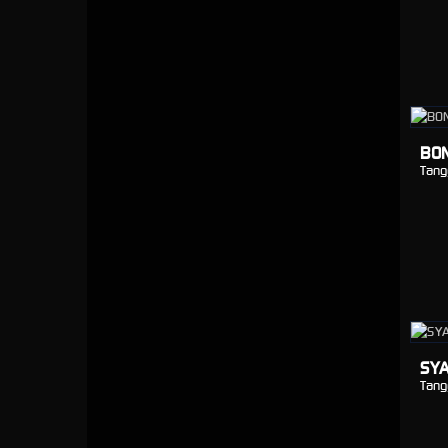
BON
Tang
SYA
Tang