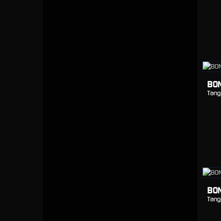
BON
Tang
BON
Tang