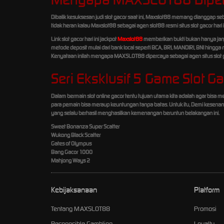
Dibalik kesuksesan judi slot gacor saat ini, Maxslot88 memang dianggap seb
tidak heran kalau Maxslot88 sebagai agen slot88 resmi situs slot gacor ha
Link slot gacor hari ini jackpot
Maxslot88
memberikan bukti bukan hanya jan
metode deposit mulai dari bank local seperti BCA, BRI, MANDIRI, BNI hingg
Kenyataan inilah mengapa MAXSLOT88 dipercaya sebagai agen situs slot gac
Seri Eksklusif 5 Game Slot G
Dalam bermain slot online gacor tentu tujuan utama kita adalah agar bi
para pemain bisa meraup keuntungan tanpa batas. Untuk itu, Demi kesenan
yang selalu berhasil menghasilkan kemenangan beruntun belakangan ini.
Sweet Bonanza Super Scatter
Wukong Black Scatter
Gates of Olympus
Bang Gacor 1000
Mahjong Ways 2
Kebijaksanaan
Platform
Tentang MAXSLOT88
Promosi
Responsible Gambling
Loyalty