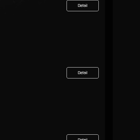
Detail
Detail
Detail