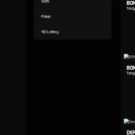
Slots
BON
Tang
Poker
4D Lottery
BON
Tang
DEP