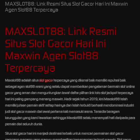
MAXSLOT88: Link Resmi Situs Slot Gacor Hari Ini Maxwin
Agen Slot88 Terpercaya
MAXSLOT88: Link Resmi
Situs Slot Gacor Hari Ini
Maxwin Agen Slot88
Terpercaya
Maxslot88 adalah situs
slot gacor
terpercaya yang dikenal baik memiliki reputasi baik
sebagai agen slot88 resmi yang selalu dapat memberikan pengalaman bermain slot online
gacor yang aman dan menguntungkan lewat daftar pilihan link toto slot jackpot terpercaya
hari ini paling gampang menang maxwin. Hadir sejak tahun 2019, kini Maxslot88 telah
memiliki jutaan pemain aktif setiap harinya dan telah terbukti berhasil mendominasi industri
judi slot gacor maxwin dari awal pertama kali memasuki arena. Tersedia beragam
keunggulan yang kami tawarkan sehingga Maxslot88 selalu menempati hati daripada para
pemain dari seluruh dunia.
Situs slot gacor hari ini menjadi destinasi terbaik untuk mencari permainan slot gacor
gampang menang yang mampu menghasilkan kemenangan jackpot maxwin. Slot gacor