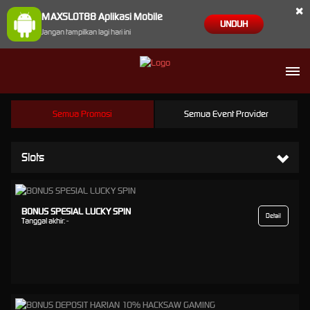
×
MAXSLOT88 Aplikasi Mobile
UNDUH
Jangan tampilkan lagi hari ini
Semua Promosi
Semua Event Provider
Slots
BONUS SPESIAL LUCKY SPIN
Detail
Tanggal akhir:
-