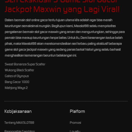
Jackpot Maxwin yang Lagi Viral!
Dalam bermain slot online gacor tentu tujuan utama kita adalah agar bisa meraih
keuntungan semaksimal mungkin. Begitupun kami, Maxslot88 selalu memprioritas
pengalaman bermain slot gacor maxwin yang aman dan menguntungkan, sehingga para
pemain bisa meraup keuntungan tanpa batas. Untuk itu, Demi kesenangan kedua belah
pihak, maka Maxslot88 akan merekomendasikan seri terbaru paling eksklusif beberapa
game slot gacor jackpot maxwin yang sedang panas berkat histori yang selalu berhasil
menghasilkan kemenangan beruntun belakangan ini.
Sweet Bonanza Super Scatter
Wukong Black Scatter
Gates of Olympus
Bang Gacor 1000
Mahjong Ways 2
Kebijaksanaan
Platform
Tentang MAXSLOT88
Promosi
Responsible Gambling
Loyalty